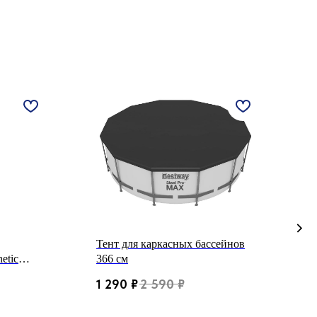
Тент для каркасных бассейнов
Т
etic
366 см
4
1 290
₽
2 590
₽
1