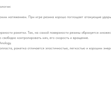
ологии:
высоким натяжением. При игре резина хорошо поглощает атакующие удар
рхности ракетки. Так, на самой поверхности резины образуется множес
о свободно контролировать мяч, его скорость и вращение.
hnology.
пласта, ракетка отличается эластичностью, легкостью и хорошим энер