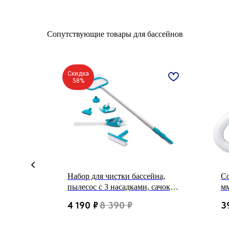
Сопутствующие товары для бассейнов
Скидка
58%
ница
Набор для чистки бассейна,
С
 4
пылесос с 3 насадками, сачок,
мм
прямая щётка, 279 см
28
4 190
₽
8 390
₽
3