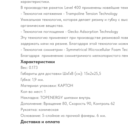
характеристики.
В производстве ракеток Level 400 применены новейшие техн
- Технология натяжения - Trampoline Tension Technology
Уникальная технология, которая делает резину и губку с 
органические вещества.
- Технология поглощения - Gecko Adsorption Technology
Эту технологию применяют при производстве резиновой пове
задержать мячи на резине. Благодаря этой технологии можн
- Технология симметрии - Symmetrical Microcellular Foam Tec
Благодаря применению симметричного мелкопористого пено
Характеристики
Вес: 0.173
Габариты для доставки ШхГхВ (см): 15х2х25,5
Губка: 1,9 мм.
Материал упаковки: КАРТОН
Кол-во мест: 1
Накладка: TOPENERGY шипами внутрь
Дополнение: Вращение 80, Скорость 90, Контроль 62
Рукоятка: коническая
Основание: 5-слойное из прочной фанеры. 6 мм.
Доставка и оплата