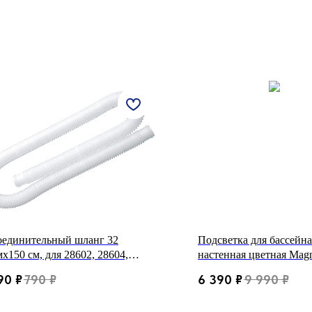
оединительный шланг 32
Подсветка для бассейна
х150 см, для 28602, 28604,
настенная цветная Magn
638, 28684 (Intex 29059)
Wall Light LED
90
₽
790
₽
6 390
₽
9 990
₽