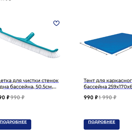
етка для чистки стенок
Тент для каркасно
 дна бассейна, 50.5см,
бассейна 259х170х
од держатель
90
₽
990
₽
990
₽
1 990
₽
ПОДРОБНЕЕ
ПОДРОБНЕЕ