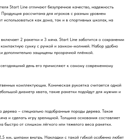
еля Start Line отличают безупречное качество, надежность
. Продукция рассчитана для игроков с разным уровнем
ут использоваться как дома, так и в спортивных школах, на
ключает 2 ракетки и 3 мяча. Start Line заботится о сохранении
в компактную сумку с ручкой и замком-молнией. Набор удобно
тки дополнительно защищены прозрачной плёнкой.
на сегодняшний день его причисляют к самому современному
ественных комплектующих. Коническая рукоятка считается одной
ебольшой диаметр хвата, такие ракетки подойдут для мужчин и
го дерева – специально подобранные породы дерева. Такое
мяча и сделать игру зрелищной. Толщина основания составляет
ла быстро от слишком лёгкого или тяжелого веса ракетки.
,5 мм, шипами внутрь. Накладки с такой губкой особенно любят