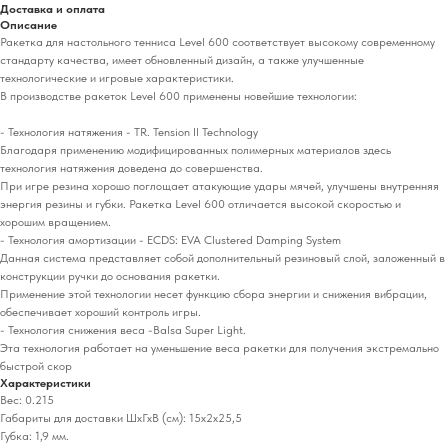
Доставка и оплата
Описание
Ракетка для настольного тенниса Level 600 соответствует высокому современному
стандарту качества, имеет обновленный дизайн, а также улучшенные
технологические и игровые характеристики.
В производстве ракеток Level 600 применены новейшие технологии:
- Технология натяжения - TR. Tension Il Technology
Благодаря применению модифицированных полимерных материалов здесь
технология натяжения доведена до совершенства.
При игре резина хорошо поглощает атакующие удары мячей, улучшены внутренняя
энергия резины и губки. Ракетка Level 600 отличается высокой скоростью и
хорошим вращением.
- Технология амортизации - ECDS: EVA Clustered Damping System
Данная система представляет собой дополнительный резиновый слой, заложенный в
конструкции ручки до основания ракетки.
Применение этой технологии несет функцию сбора энергии и снижения вибрации,
обеспечивает хороший контроль игры.
- Технология снижения веса -Balsa Super Light.
Эта технология работает на уменьшение веса ракетки для получения экстремально
быстрой скор
Характеристики
Вес: 0.215
Габариты для доставки ШхГхВ (см): 15х2х25,5
Губка: 1,9 мм.