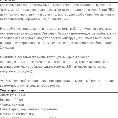
Описание
Каркасный бассейн Bestway 56993 Power Steel Pools выполнен в дизайне
"под камень". Чаша изготовлена из высококачественного трехслойного ПВХ:
два слоя плотного винила и один - полиэстер для особой прочности. Каркас
металлический, нержавеющий, оцинкованный.
Не требует бетонирования и подготовки ямы, всё, что нужно, это плоская,
горизонтальная площадка. Сезонный бассейн (рекомендуется разбирать на
холодное время года) обладает простой конструкцией - может быть легко
разобран и собран заново. Время сборки и подключения бассейна не более
2-х часов.
В комплект поставки включены картриджный фильтр-насос
производительностью 3028 литров в час, лестница, тент и диспенсер под
дезинфецирующие таблетки диаметром до 2,54 см (накручивается на
выпускную форсунку).
Удобный сливной клапан позволяет присоединить садовый шланг, что дает
возможность слить воду в любое место.
Характеристики
Диаметр: 427 см
Высота: 122 см
Форма: Круглый
Цвет: Серый, коричневый (под камень)
Материал стенок: ПВХ