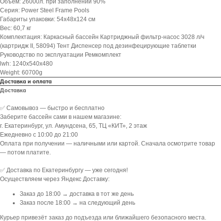
Объем: 26000л. при заполнении 90%
Серия: Power Steel Frame Pools
Габариты упаковки: 54х48х124 см
Вес: 60,7 кг
Комплектация: Каркасный бассейн Картриджный фильтр-насос 3028 л/ч
(картридж II, 58094) Тент Диспенсер под дезинфецирующие таблетки
Руководство по эксплуатации Ремкомплект
lwh: 1240x540x480
Weight: 60700g
Доставка и оплата
Доставка
✅ Самовывоз — быстро и бесплатно
Заберите бассейн сами в нашем магазине:
г. Екатеринбург, ул. Амундсена, 65, ТЦ «КИТ», 2 этаж
Ежедневно с 10:00 до 21:00
Оплата при получении — наличными или картой. Сначала осмотрите товар
— потом платите.
✅ Доставка по Екатеринбургу — уже сегодня!
Осуществляем через Яндекс Доставку:
Заказ до 18:00 → доставка в тот же день
Заказ после 18:00 → на следующий день
Курьер привезёт заказ до подъезда или ближайшего безопасного места.