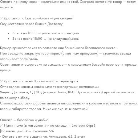
Оплата при получении — наличными или картой. Сначала осмотрите товар — потом
платите.
✅ Доставка по Екатеринбургу — уже сегодня!
Осуществляем через Яндекс Доставку:
Заказ до 18:00 → доставка в тот же день
Заказ после 18:00 → на следующий день
Курьер привезёт заказ до подъезда или ближайшего безопасного места.
При въезде на закрытую территорию (с платным пропуском) — стоимость въезда
оплачивает получатель.
Совет: закажите доставку на выходные — с помощником бассейн перенести гораздо
проще!
✅ Доставка по всей России — из Екатеринбурга
Отправляем заказы надёжными транспортными компаниями:
Яндекс Доставка, СДЭК, Деловые Линии, КИТ, Луч — или любой другой перевозчик
по вашему выбору.
Стоимость доставки рассчитывается автоматически в корзине и зависит от региона,
веса и габаритов товара. Никаких скрытых платежей!
Оплата — безопасно и удобно
✅ Наличными (в магазине или на складе, г. Екатеринбург)
[Базовая цена] ₽ — Экономия 5%
• Оплата в пункте выдачи: ул. Амундсена, 65, 2 этаж