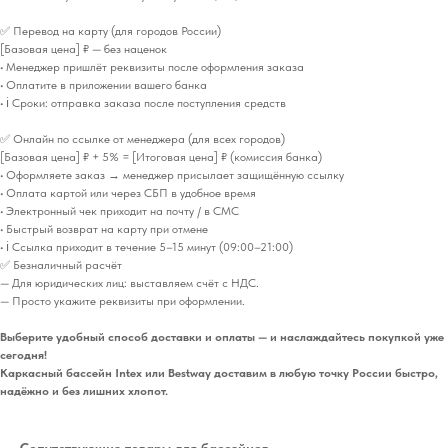
✅ Перевод на карту (для городов России)
[Базовая цена] ₽ — без наценок
• Менеджер пришлёт реквизиты после оформления заказа
• Оплатите в приложении вашего банка
• ℹ️ Сроки: отправка заказа после поступления средств
✅ Онлайн по ссылке от менеджера (для всех городов)
[Базовая цена] ₽ + 5% = [Итоговая цена] ₽ (комиссия банка)
• Оформляете заказ → менеджер присылает защищённую ссылку
• Оплата картой или через СБП в удобное время
• Электронный чек приходит на почту / в СМС
• Быстрый возврат на карту при отмене
• ℹ️ Ссылка приходит в течение 5–15 минут (09:00–21:00)
✅ Безналичный расчёт
— Для юридических лиц: выставляем счёт с НДС.
— Просто укажите реквизиты при оформлении.
Выберите удобный способ доставки и оплаты — и наслаждайтесь покупкой уже
сегодня!
Каркасный бассейн Intex или Bestway доставим в любую точку России быстро,
надёжно и без лишних хлопот.
Сопутствующие товары для бассейнов