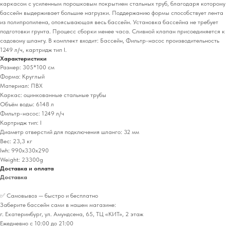
каркасом с усиленным порошковым покрытием стальных труб, благодаря которому
бассейн выдерживает большие нагрузки. Поддержанию формы способствует лента
из полипропилена, опоясывающая весь бассейн. Установка бассейна не требует
подготовки грунта. Процесс сборки менее часа. Сливной клапан присоединяется к
садовому шлангу. В комплект входит: Бассейн, Фильтр-насос производительность
1249 л/ч, картридж тип I.
Характеристики
Размер: 305*100 см
Форма: Круглый
Материал: ПВХ
Каркас: оцинкованные стальные трубы
Объём воды: 6148 л
Фильтр-насос: 1249 л/ч
Картридж тип: I
Диаметр отверстий для подключения шланго: 32 мм
Вес: 23,3 кг
lwh: 990x330x290
Weight: 23300g
Доставка и оплата
Доставка
✅ Самовывоз — быстро и бесплатно
Заберите бассейн сами в нашем магазине:
г. Екатеринбург, ул. Амундсена, 65, ТЦ «КИТ», 2 этаж
Ежедневно с 10:00 до 21:00