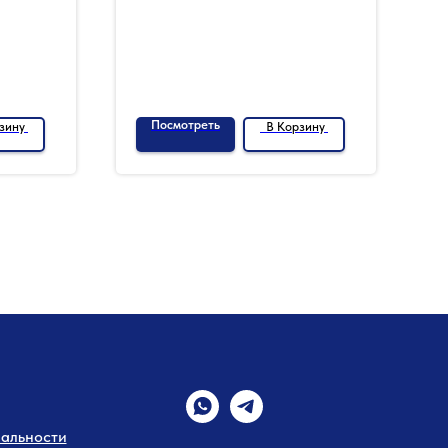
Посмотреть
зину
В Корзину
альности