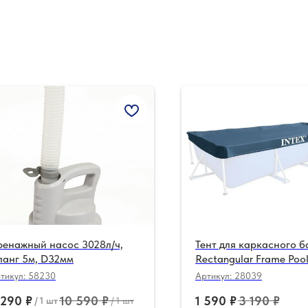
ренажный насос 3028л/ч,
Тент для каркасного 
ланг 5м, D32мм
Rectangular Frame Poo
450x220 см (Intex 280
тикул:
58230
Артикул:
28039
 290
₽
10 590
₽
1 590
₽
3 190
₽
/
1 шт
/
1 шт