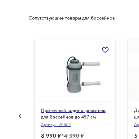
Сопутствующие товары для бассейнов
в до
Проточный водонагреватель,
Д
для бассейнов до 457 см
ш
Артикул:
28684
Ар
8 990
₽
14 390
₽
5