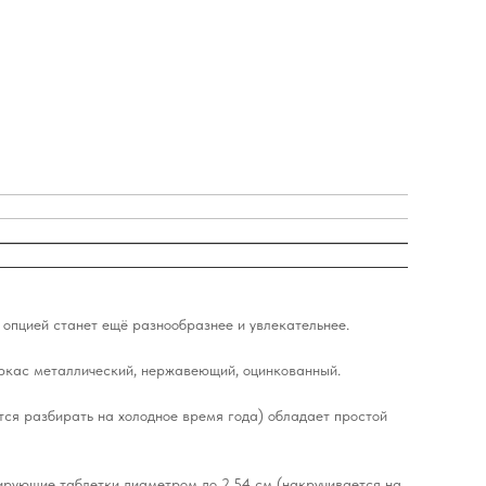
 опцией станет ещё разнообразнее и увлекательнее.
аркас металлический, нержавеющий, оцинкованный.
ется разбирать на холодное время года) обладает простой
цирующие таблетки диаметром до 2,54 см (накручивается на