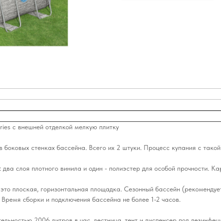
ries с внешней отделкой мелкую плитку
 боковых стенках бассейна. Всего их 2 штуки. Процесс купания с такой
два слоя плотного винила и один - полиэстер для особой прочности. К
о, это плоская, горизонтальная площадка. Сезонный бассейн (рекоменду
 Время сборки и подключения бассейна не более 1-2 часов.
льностью 2006 литров в час, лестница, тент и диспенсер под дезинфе