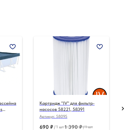
бассейна
Картридж "IV" для фильтр-
Л
ls
насосов 58221, 58391
1
39)
Артикул:
58095
А
690
₽
1 390
₽
5
/
1 шт
/
1 шт