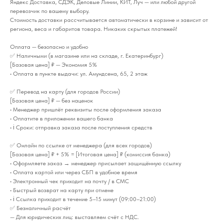
Яндекс Доставка, СДЭК, Деловые Линии, КИТ, Луч — или любой другой
перевозчик по вашему выбору.
Стоимость доставки рассчитывается автоматически в корзине и зависит от
региона, веса и габаритов товара. Никаких скрытых платежей!
Оплата — безопасно и удобно
✅ Наличными (в магазине или на складе, г. Екатеринбург)
[Базовая цена] ₽ — Экономия 5%
• Оплата в пункте выдачи: ул. Амундсена, 65, 2 этаж
✅ Перевод на карту (для городов России)
[Базовая цена] ₽ — без наценок
• Менеджер пришлёт реквизиты после оформления заказа
• Оплатите в приложении вашего банка
• ℹ️ Сроки: отправка заказа после поступления средств
✅ Онлайн по ссылке от менеджера (для всех городов)
[Базовая цена] ₽ + 5% = [Итоговая цена] ₽ (комиссия банка)
• Оформляете заказ → менеджер присылает защищённую ссылку
• Оплата картой или через СБП в удобное время
• Электронный чек приходит на почту / в СМС
• Быстрый возврат на карту при отмене
• ℹ️ Ссылка приходит в течение 5–15 минут (09:00–21:00)
✅ Безналичный расчёт
— Для юридических лиц: выставляем счёт с НДС.