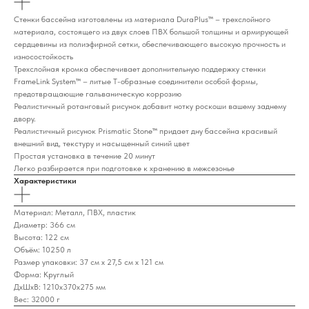
Стенки бассейна изготовлены из материала DuraPlus™ – трехслойного
материала, состоящего из двух слоев ПВХ большой толщины и армирующей
сердцевины из полиэфирной сетки, обеспечивающего высокую прочность и
износостойкость
Трехслойная кромка обеспечивает дополнительную поддержку стенки
FrameLink System™ – литые T-образные соединители особой формы,
предотвращающие гальваническую коррозию
Реалистичный ротанговый рисунок добавит нотку роскоши вашему заднему
двору.
Реалистичный рисунок Prismatic Stone™ придает дну бассейна красивый
внешний вид, текстуру и насыщенный синий цвет
Простая установка в течение 20 минут
Легко разбирается при подготовке к хранению в межсезонье
Характеристики
Материал: Металл, ПВХ, пластик
Диаметр: 366 см
Высота: 122 см
Объём: 10250 л
Размер упаковки: 37 см х 27,5 см х 121 см
Форма: Круглый
ДxШxВ: 1210x370x275 мм
Вес: 32000 г