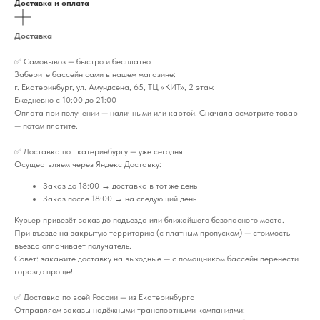
Доставка и оплата
Доставка
✅ Самовывоз — быстро и бесплатно
Заберите бассейн сами в нашем магазине:
г. Екатеринбург, ул. Амундсена, 65, ТЦ «КИТ», 2 этаж
Ежедневно с 10:00 до 21:00
Оплата при получении — наличными или картой. Сначала осмотрите товар
— потом платите.
✅ Доставка по Екатеринбургу — уже сегодня!
Осуществляем через Яндекс Доставку:
Заказ до 18:00 → доставка в тот же день
Заказ после 18:00 → на следующий день
Курьер привезёт заказ до подъезда или ближайшего безопасного места.
При въезде на закрытую территорию (с платным пропуском) — стоимость
въезда оплачивает получатель.
Совет: закажите доставку на выходные — с помощником бассейн перенести
гораздо проще!
✅ Доставка по всей России — из Екатеринбурга
Отправляем заказы надёжными транспортными компаниями: