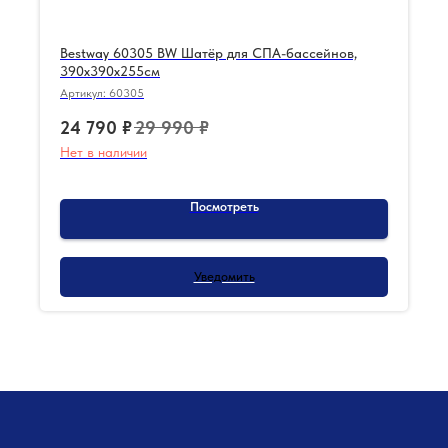
Bestway 60305 BW Шатёр для СПА-бассейнов,
390х390х255см
Артикул:
60305
24 790
₽
29 990
₽
Нет в наличии
Посмотреть
Уведомить