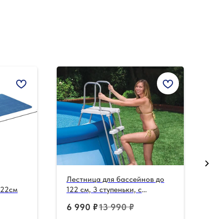
Лестница для бассейнов до
Н
122см
122 см, 3 ступеньки, с
I
площадкой, с защитой
6 990
₽
13 990
₽
1