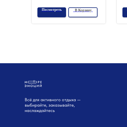
Посмотреть
зину
В Корзину
Всё для активного отдыха —
выбирайте, заказывайте,
наслаждайтесь