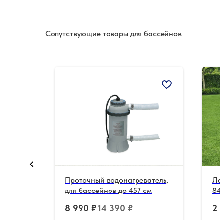
Сопутствующие товары для бассейнов
с
Проточный водонагреватель,
Ле
мером
для бассейнов до 457 см
84
п
8 990
₽
14 390
₽
2