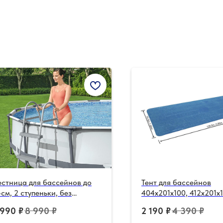
стница для бассейнов до
Тент для бассейнов
см, 2 ступеньки, без
404x201x100, 412x201x
лощадки
 990
₽
8 990
₽
2 190
₽
4 390
₽