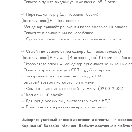
• Оплата в пункте выдачи: ул. Амундсена, 65, 2 этаж
✅ Перевод на карту (для городов России)
[Базовая цена] ₽ — без наценок
• Менеджер пришлёт реквизиты после оформления заказа
• Оплатите в приложении вашего банка
• ℹ️ Сроки: отправка заказа после поступления средств
✅ Онлайн по ссылке от менеджера (для всех городов)
[Базовая цена] ₽ + 5% = [Итоговая цена] ₽ (комиссия банк
• Оформляете заказ → менеджер присылает защищённую с
• Оплата картой или через СБП в удобное время
• Электронный чек приходит на почту / в СМС
• Быстрый возврат на карту при отмене
• ℹ️ Ссылка приходит в течение 5–15 минут (09:00–21:00)
✅ Безналичный расчёт
— Для юридических лиц: выставляем счёт с НДС.
— Просто укажите реквизиты при оформлении.
Выберите удобный способ доставки и оплаты — и наслаж
Каркасный бассейн Intex или Bestway доставим в любую 