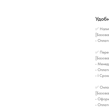
Удоб
✅ Налич
[Базова
• Оплат
✅ Перев
[Базова
• Менед
• Оплат
• ℹ️ Ср
✅ Онлай
[Базова
• Оформ
• Оплат