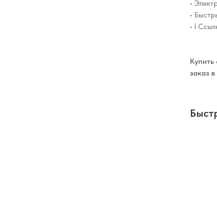
• Элект
• Быстр
• ℹ️ Сс
Купить 
заказ в
Быст