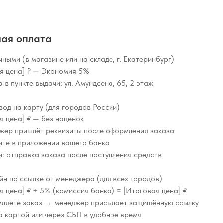
ная оплата
ными (в магазине или на складе, г. Екатеринбург)
я цена] ₽ — Экономия 5%
а в пункте выдачи: ул. Амундсена, 65, 2 этаж
од на карту (для городов России)
я цена] ₽ — без наценок
жер пришлёт реквизиты после оформления заказа
ите в приложении вашего банка
оки: отправка заказа после поступления средств
н по ссылке от менеджера (для всех городов)
я цена] ₽ + 5% (комиссия банка) = [Итоговая цена] ₽
ляете заказ → менеджер присылает защищённую ссылку
а картой или через СБП в удобное время