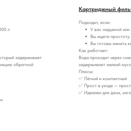
Картриджный филь
Подходит, если:
000 л
У вас надувной или
Вы ищете простоту:
Вы готовы менять 
Как работает:
который задерживает
Вода проходит через сме
ункцию обратной
задерживает мелкий мусор
Плюсы:
✅ Лёгкий и компактный
✅ Прост в уходе — прост
✅ Идеален для дачи, заг
зи