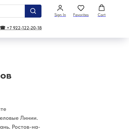
Sign In
Favorites
Cart
☎ +7 922-122-20-18
нов
йте
Деловые Линии.
ань, Ростов-на-