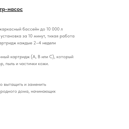
тр-насос
 каркасный бассейн до 10 000 л
 установка за 10 минут, тихая работа
картридж каждые 2–4 недели
нный картридж (A, B или C), который
, пыль и частички кожи.
о вытащить и заменить
ородного дома, начинающих