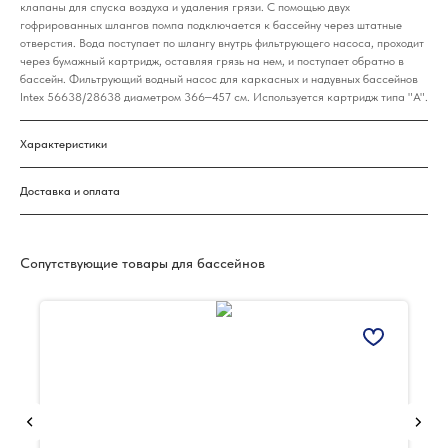
клапаны для спуска воздуха и удаления грязи. С помощью двух
гофрированных шлангов помпа подключается к бассейну через штатные
отверстия. Вода поступает по шлангу внутрь фильтрующего насоса, проходит
через бумажный картридж, оставляя грязь на нем, и поступает обратно в
бассейн. Фильтрующий водный насос для каркасных и надувных бассейнов
Intex 56638/28638 диаметром 366‒457 см. Используется картридж типа "A".
Характеристики
Доставка и оплата
Сопутствующие товары для бассейнов