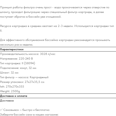
Принцип работы фильтра очень прост - вода прокачивается через отверстие по
шлангу, проходит фильтрацию через специальный фильтр-картридж, а далее
поступает обратно в бассейн уже очищенной.
Ресурса картриджа в среднем хватает на 2-3 недели. Используются картриджи тип
II.
Для эффективного обслуживания бассейна картриджи рекомендуется промывать
несколько раз в неделю.
Характеристики
Производительность насоса: 3028 л/час
Напряжение: 220-240 В
Тип картриджа: ІІ (58094)
Подключение: хомут, 32 мм
Шланг: 32 мм
Тип фильтр — насоса: Картриджный
Размер упаковки: 27х27х35,5 см
lwh: 270x270x355
Weight: 2500g
Доставка и оплата
Доставка
✅ Самовывоз — быстро и бесплатно
Заберите бассейн сами в нашем магазине: