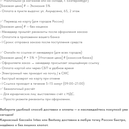
✅ Наличными (в магазине или на складе, г. Екатеринбург)
[Базовая цена] ₽ — Экономия 5%
• Оплата в пункте выдачи: ул. Амундсена, 65, 2 этаж
✅ Перевод на карту (для городов России)
[Базовая цена] ₽ — без наценок
• Менеджер пришлёт реквизиты после оформления заказа
• Оплатите в приложении вашего банка
• ℹ️ Сроки: отправка заказа после поступления средств
✅ Онлайн по ссылке от менеджера (для всех городов)
[Базовая цена] ₽ + 5% = [Итоговая цена] ₽ (комиссия банка)
• Оформляете заказ → менеджер присылает защищённую ссылку
• Оплата картой или через СБП в удобное время
• Электронный чек приходит на почту / в СМС
• Быстрый возврат на карту при отмене
• ℹ️ Ссылка приходит в течение 5–15 минут (09:00–21:00)
✅ Безналичный расчёт
— Для юридических лиц: выставляем счёт с НДС.
— Просто укажите реквизиты при оформлении.
Выберите удобный способ доставки и оплаты — и наслаждайтесь покупкой уже
сегодня!
Каркасный бассейн Intex или Bestway доставим в любую точку России быстро,
надёжно и без лишних хлопот.