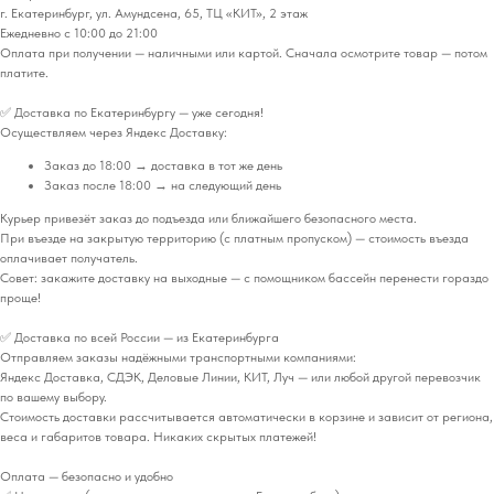
г. Екатеринбург, ул. Амундсена, 65, ТЦ «КИТ», 2 этаж
Ежедневно с 10:00 до 21:00
Оплата при получении — наличными или картой. Сначала осмотрите товар — потом
платите.
✅ Доставка по Екатеринбургу — уже сегодня!
Осуществляем через Яндекс Доставку:
Заказ до 18:00 → доставка в тот же день
Заказ после 18:00 → на следующий день
Курьер привезёт заказ до подъезда или ближайшего безопасного места.
При въезде на закрытую территорию (с платным пропуском) — стоимость въезда
оплачивает получатель.
Совет: закажите доставку на выходные — с помощником бассейн перенести гораздо
проще!
✅ Доставка по всей России — из Екатеринбурга
Отправляем заказы надёжными транспортными компаниями:
Яндекс Доставка, СДЭК, Деловые Линии, КИТ, Луч — или любой другой перевозчик
по вашему выбору.
Стоимость доставки рассчитывается автоматически в корзине и зависит от региона,
веса и габаритов товара. Никаких скрытых платежей!
Оплата — безопасно и удобно