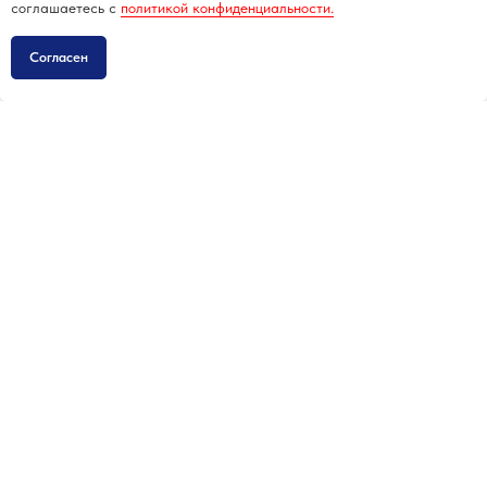
соглашаетесь c
политикой конфиденциальности.
Согласен
Всё для активного отдыха —
выбирайте, заказывайте,
наслаждайтесь
г. Екатеринбург
Каталог товаров
ул. Амундсена, д. 65
Возврат товара
павильон 239
тел:
+7 9
22-122-20-18