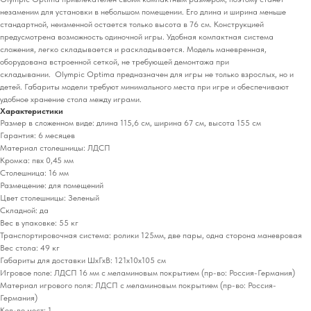
незаменим для установки в небольшом помещении. Его длина и ширина меньше
стандартной, неизменной остается только высота в 76 см. Конструкцией
предусмотрена возможность одиночной игры. Удобная компактная система
сложения, легко складывается и раскладывается. Модель маневренная,
оборудована встроенной сеткой, не требующей демонтажа при
складывании. Olympic Optima предназначен для игры не только взрослых, но и
детей. Габариты модели требуют минимального места при игре и обеспечивают
удобное хранение стола между играми.
Характеристики
Размер в сложенном виде: длина 115,6 см, ширина 67 см, высота 155 см
Гарантия: 6 месяцев
Материал столешницы: ЛДСП
Кромка: пвх 0,45 мм
Столешница: 16 мм
Размещение: для помещений
Цвет столешницы: Зеленый
Складной: да
Вес в упаковке: 55 кг
Транспортировочная система: ролики 125мм, две пары, одна сторона маневровая
Вес стола: 49 кг
Габариты для доставки ШхГхВ: 121х10х105 см
Игровое поле: ЛДСП 16 мм с меламиновым покрытием (пр-во: Россия-Германия)
Материал игрового поля: ЛДСП с меламиновым покрытием (пр-во: Россия-
Германия)
Кол-во мест: 1