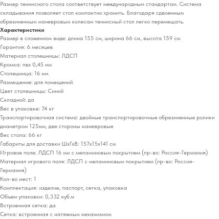
Размер теннисного стола соответствует международным стандартам. Система
складывания позволяет стол компактно хранить. Благодаря сдвоенным
обрезиненным маневровым колесам теннисный стол легко перемещать.
Характеристики
Размер в сложенном виде: длина 155 см, ширина 66 см, высота 159 см
Гарантия: 6 месяцев
Материал столешницы: ЛДСП
Кромка: пвх 0,45 мм
Столешница: 16 мм
Размещение: для помещений
Цвет столешницы: Синий
Складной: да
Вес в упаковке: 74 кг
Транспортировочная система: двойные транспортировочные обрезиненные ролики
диаметром 125мм, две стороны маневровые
Вес стола: 66 кг
Габариты для доставки ШхГхВ: 157х15х141 см
Игровое поле: ЛДСП 16 мм с меламиновым покрытием (пр-во: Россия-Германия)
Материал игрового поля: ЛДСП с меламиновым покрытием (пр-во: Россия-
Германия)
Кол-во мест: 1
Комплектация: изделие, паспорт, сетка, упаковка
Объем упаковки: 0,332 куб.м
Встроенная сетка: да
Сетка: встроенная с натяжным механизмом