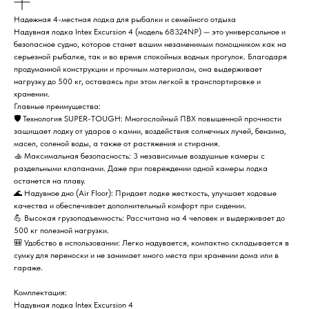
Надежная 4-местная лодка для рыбалки и семейного отдыха
Надувная лодка Intex Excursion 4 (модель 68324NP) — это универсальное и
безопасное судно, которое станет вашим незаменимым помощником как на
серьезной рыбалке, так и во время спокойных водных прогулок. Благодаря
продуманной конструкции и прочным материалам, она выдерживает
нагрузку до 500 кг, оставаясь при этом легкой в транспортировке и
хранении.
Главные преимущества:
🛡️ Технология SUPER-TOUGH: Многослойный ПВХ повышенной прочности
защищает лодку от ударов о камни, воздействия солнечных лучей, бензина,
масел, соленой воды, а также от растяжения и стирания.
🚣 Максимальная безопасность: 3 независимые воздушные камеры с
раздельными клапанами. Даже при повреждении одной камеры лодка
останется на плаву.
🌊 Надувное дно (Air Floor): Придает лодке жесткость, улучшает ходовые
качества и обеспечивает дополнительный комфорт при сидении.
💪 Высокая грузоподъемность: Рассчитана на 4 человек и выдерживает до
500 кг полезной нагрузки.
🎒 Удобство в использовании: Легко надувается, компактно складывается в
сумку для переноски и не занимает много места при хранении дома или в
гараже.
Комплектация:
Надувная лодка Intex Excursion 4