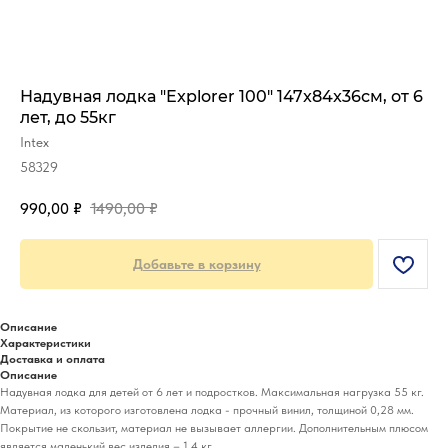
Надувная лодка "Explorer 100" 147x84x36см, от 6
лет, до 55кг
Intex
58329
990,00
₽
1490,00
₽
Добавьте в корзину
Описание
Характеристики
Доставка и оплата
Описание
Надувная лодка для детей от 6 лет и подростков. Максимальная нагрузка 55 кг.
Материал, из которого изготовлена лодка - прочный винил, толщиной 0,28 мм.
Покрытие не скользит, материал не вызывает аллергии. Дополнительным плюсом
является маленький вес изделия – 1,4 кг.