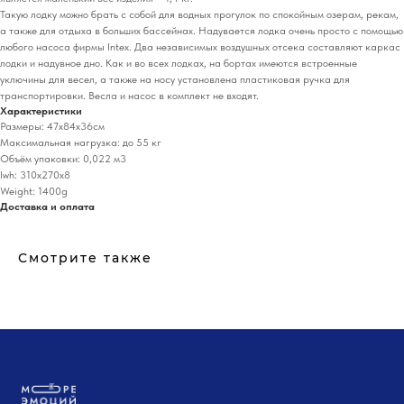
Такую лодку можно брать с собой для водных прогулок по спокойным озерам, рекам,
а также для отдыха в больших бассейнах. Надувается лодка очень просто с помощью
любого насоса фирмы Intex. Два независимых воздушных отсека составляют каркас
лодки и надувное дно. Как и во всех лодках, на бортах имеются встроенные
уключины для весел, а также на носу установлена пластиковая ручка для
транспортировки. Весла и насос в комплект не входят.
Характеристики
Размеры: 47х84х36см
Максимальная нагрузка: до 55 кг
Объём упаковки: 0,022 м3
lwh: 310x270x8
Weight: 1400g
Доставка и оплата
Смотрите также