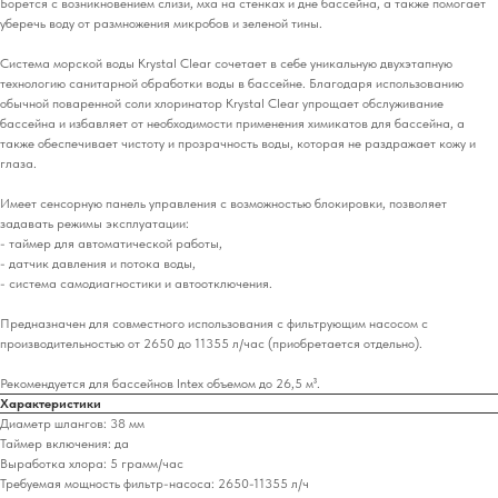
Борется с возникновением слизи, мха на стенках и дне бассейна, а также помогает
уберечь воду от размножения микробов и зеленой тины.
Система морской воды Krystal Clear сочетает в себе уникальную двухэтапную
технологию санитарной обработки воды в бассейне. Благодаря использованию
обычной поваренной соли хлоринатор Krystal Clear упрощает обслуживание
бассейна и избавляет от необходимости применения химикатов для бассейна, а
также обеспечивает чистоту и прозрачность воды, которая не раздражает кожу и
глаза.
Имеет сенсорную панель управления с возможностью блокировки, позволяет
задавать режимы эксплуатации:
- таймер для автоматической работы,
- датчик давления и потока воды,
- система самодиагностики и автоотключения.
Предназначен для совместного использования с фильтрующим насосом с
производительностью от 2650 до 11355 л/час (приобретается отдельно).
Рекомендуется для бассейнов Intex объемом до 26,5 м³.
Характеристики
Диаметр шлангов: 38 мм
Таймер включения: да
Выработка хлора: 5 грамм/час
Требуемая мощность фильтр-насоса: 2650-11355 л/ч