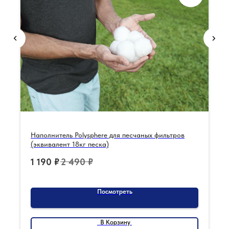
Наполнитель Polysphere для песчаных фильтров
(эквивалент 18кг песка)
1 190
₽
2 490
₽
Посмотреть
В Корзину