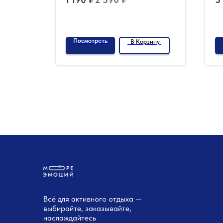
Посмотреть
зину
В Корзину
Всё для активного отдыха —
выбирайте, заказывайте,
наслаждайтесь