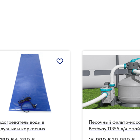
догреватель воды в
Песочный фильтр-нас
адувных и каркасных
Bestway 11355 л/ч с т
ассейнах 150х53см
 190
₽
6 390
₽
15 990
₽
29 990
₽