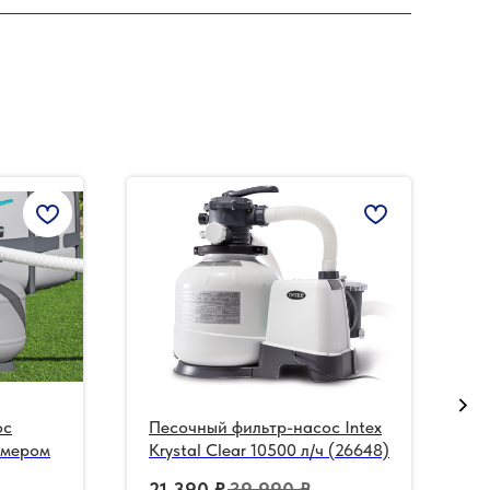
ос
Песочный фильтр-насос Intex
С
аймером
Krystal Clear 10500 л/ч (26648)
и
2
21 390
₽
39 990
₽
1