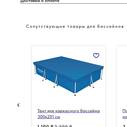
Доставка и оплата
Сопутствующие товары для бассейнов
 «В»
Тент для каркасного бассейна
По
8 мм,
300х201 см
н
б
1 190
₽
2 390
₽
3