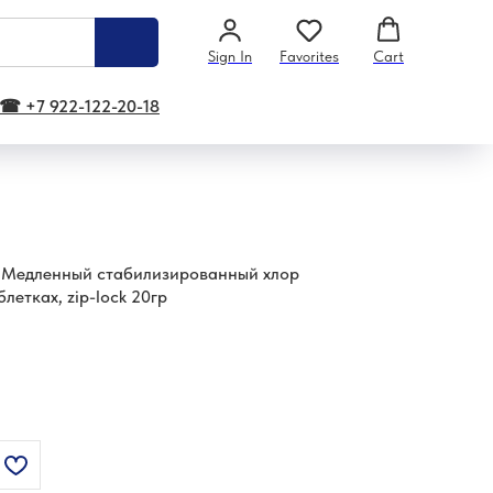
Sign In
Favorites
Cart
☎ +7 922-122-20-18
6 Медленный стабилизированный хлор
летках, zip-lock 20гр