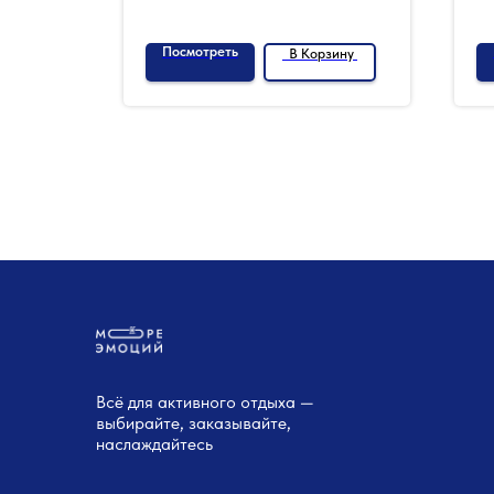
Посмотреть
зину
В Корзину
Всё для активного отдыха —
выбирайте, заказывайте,
наслаждайтесь