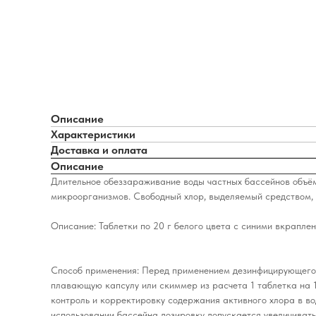
Описание
Характеристики
Доставка и оплата
Описание
Длительное обеззараживание воды частных бассейнов объём
микроорганизмов. Свободный хлор, выделяемый средством, у
Описание: Таблетки по 20 г белого цвета с синими вкрапле
Способ применения: Перед применением дезинфицирующего с
плавающую капсулу или скиммер из расчета 1 таблетка на 1
контроль и корректировку содержания активного хлора в во
использовании бассейна дозировку допускается увеличивать