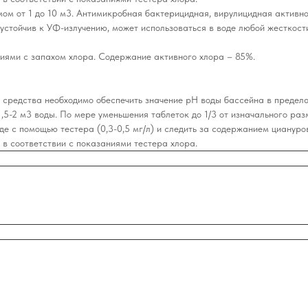
ом от 1 до 10 м3. Антимикробная бактерицидная, вирулицидная активн
стойчив к УФ-излучению, может использоваться в воде любой жесткост
ниями с запахом хлора. Содержание активного хлора – 85%.
редства необходимо обеспечить значение рН воды бассейна в пределах
,5-2 м3 воды. По мере уменьшения таблеток до 1/3 от изначального ра
де с помощью тестера (0,3-0,5 мг/л) и следить за содержанием циануро
 в соответствии с показаниями тестера хлора.