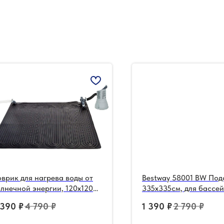
врик для нагрева воды от
Bestway 58001 BW Под
лнечной энергии, 120х120
335х335см, для бассей
м
244 до 305см
 390
₽
4 790
₽
1 390
₽
2 790
₽