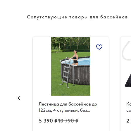
Сопутствующие товары для бассейнов
с
Лестница для бассейнов до
Ко
, для
122см, 4 ступеньки, без
со
6 до
площадки
с
5 390
₽
10 790
₽
2