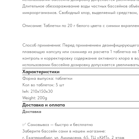
Длительное обеззараживание воды частных бассейнов объём
микроорганизмов. Свободный хлор, выделяемый средством, у
Описание: Таблетки по 20 г белого цвета с синими вкрапле
Способ применения: Перед применением дезинфицирующего с
плавающую капсулу или скиммер из расчета 1 таблетка на 1
контроль и корректировку содержания активного хлора в во
использовании бассейна дозировку допускается увеличивать
Характеристики
Форма выпуска: таблетки
Кол во таблеток: 5 шт
lwh: 210x150x30
Weight: 200g
Доставка и оплата
Доставка
✅ Самовывоз — быстро и бесплатно
Заберите бассейн сами в нашем магазине:
г. Екатеринбург, ул. Амундсена, 65, ТЦ «КИТ», 2 этаж