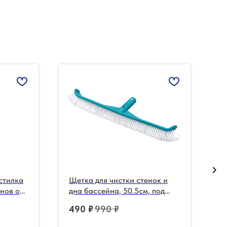
стилка
Щетка для чистки стенок и
К
нов от
дна бассейна, 50.5см, под
3
держатель
490
₽
990
₽
2