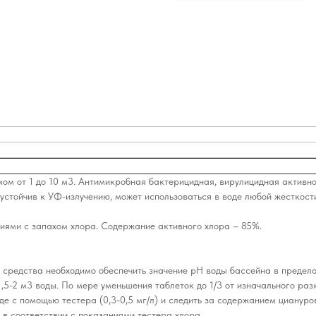
ом от 1 до 10 м3. Антимикробная бактерицидная, вирулицидная активн
стойчив к УФ-излучению, может использоваться в воде любой жесткост
ниями с запахом хлора. Содержание активного хлора – 85%.
редства необходимо обеспечить значение рН воды бассейна в пределах
,5-2 м3 воды. По мере уменьшения таблеток до 1/3 от изначального ра
де с помощью тестера (0,3-0,5 мг/л) и следить за содержанием циануро
 в соответствии с показаниями тестера хлора.