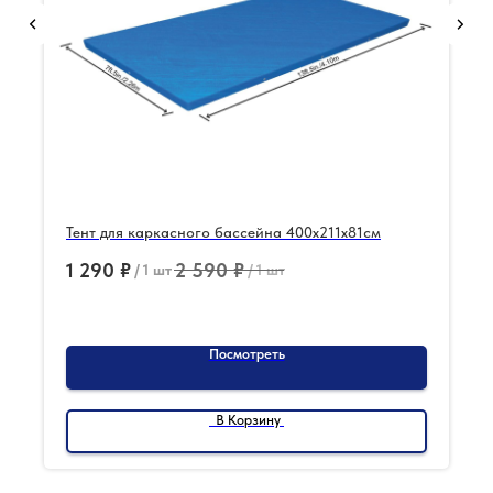
Тент для каркасного бассейна 400х211х81см
1 290
₽
2 590
₽
/
1 шт
/
1 шт
Посмотреть
В Корзину