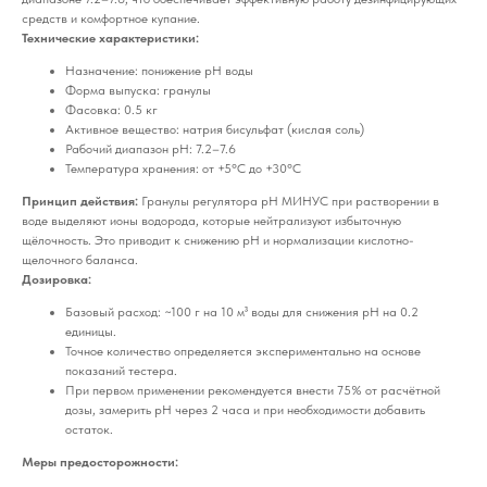
средств и комфортное купание.
Технические характеристики:
Назначение: понижение pH воды
Форма выпуска: гранулы
Фасовка: 0.5 кг
Активное вещество: натрия бисульфат (кислая соль)
Рабочий диапазон pH: 7.2–7.6
Температура хранения: от +5°C до +30°C
Принцип действия:
Гранулы регулятора pH МИНУС при растворении в
воде выделяют ионы водорода, которые нейтрализуют избыточную
щёлочность. Это приводит к снижению pH и нормализации кислотно-
щелочного баланса.
Дозировка:
Базовый расход: ~100 г на 10 м³ воды для снижения pH на 0.2
единицы.
Точное количество определяется экспериментально на основе
показаний тестера.
При первом применении рекомендуется внести 75% от расчётной
дозы, замерить pH через 2 часа и при необходимости добавить
остаток.
Меры предосторожности: