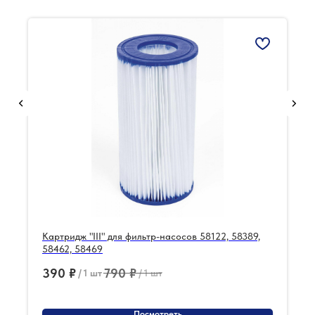
Картридж "III" для фильтр-насосов 58122, 58389,
58462, 58469
390
₽
790
₽
/
1 шт
/
1 шт
Посмотреть