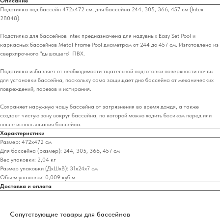
Описание
Подстилка под бассейн 472х472 см, для бассейна 244, 305, 366, 457 см (Intex
28048).
Подстилка для бассейнов Intex предназначена для надувных Easy Set Pool и
каркасных бассейнов Metal Frame Pool диаметром от 244 до 457 см. Изготовлена из
сверхпрочного "дышащего" ПВХ.
Подстилка избавляет от необходимости тщательной подготовки поверхности почвы
для установки бассейна, поскольку сама защищает дно бассейна от механических
повреждений, порезов и истирания.
Сохраняет наружную чашу бассейна от загрязнения во время дождя, а также
создает чистую зону вокруг бассейна, по которой можно ходить босиком перед или
после использования бассейна.
Характеристики
Размер: 472х472 см
Для бассейна (размер): 244, 305, 366, 457 см
Вес упаковки: 2,04 кг
Размер упаковки (ДхШхВ): 31х24х7 см
Объем упаковки: 0,009 куб.м
Доставка и оплата
Сопутствующие товары для бассейнов