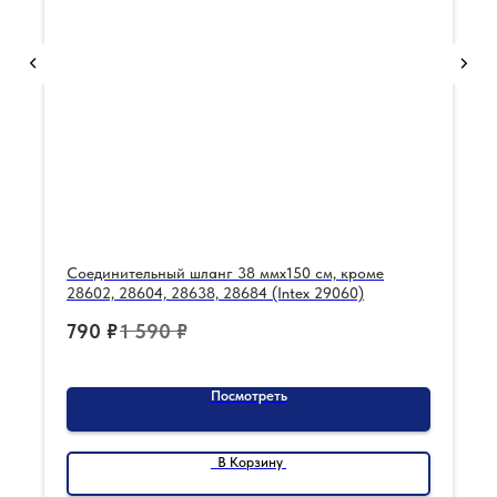
Соединительный шланг 38 ммх150 см, кроме
28602, 28604, 28638, 28684 (Intex 29060)
790
₽
1 590
₽
Посмотреть
В Корзину