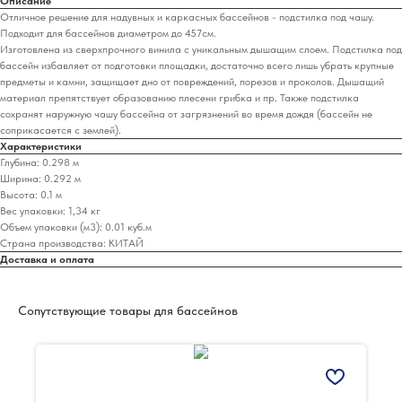
Описание
Отличное решение для надувных и каркасных бассейнов - подстилка под чашу.
Подходит для бассейнов диаметром до 457см.
Изготовлена из сверхпрочного винила с уникальным дышащим слоем. Подстилка под
бассейн избавляет от подготовки площадки, достаточно всего лишь убрать крупные
предметы и камни, защищает дно от повреждений, порезов и проколов. Дышащий
материал препятствует образованию плесени грибка и пр. Также подстилка
сохранят наружную чашу бассейна от загрязнений во время дождя (бассейн не
соприкасается с землей).
Характеристики
Глубина: 0.298 м
Ширина: 0.292 м
Высота: 0.1 м
Вес упаковки: 1,34 кг
Объем упаковки (м3): 0.01 куб.м
Страна производства: КИТАЙ
Доставка и оплата
Сопутствующие товары для бассейнов