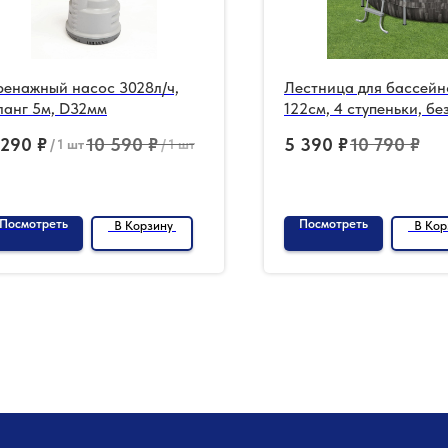
ренажный насос 3028л/ч,
Лестница для бассейн
ланг 5м, D32мм
122см, 4 ступеньки, бе
площадки
 290
₽
10 590
₽
5 390
₽
10 790
₽
/
1 шт
/
1 шт
Посмотреть
Посмотреть
В Корзину
В Кор