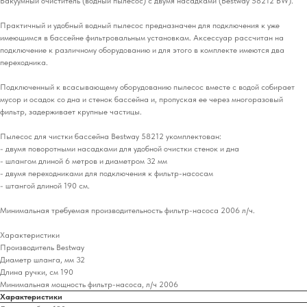
Вакуумный очиститель (водный пылесос) с двумя насадками (Bestway 58212 BW).
Практичный и удобный водный пылесос предназначен для подключения к уже
имеющимся в бассейне фильтровальным установкам. Аксессуар рассчитан на
подключение к различному оборудованию и для этого в комплекте имеются два
переходника.
Подключенный к всасывающему оборудованию пылесос вместе с водой собирает
мусор и осадок со дна и стенок бассейна и, пропуская ее через многоразовый
фильтр, задерживает крупные частицы.
Пылесос для чистки бассейна Bestway 58212 укомплектован:
- двумя поворотными насадками для удобной очистки стенок и дна
- шлангом длиной 6 метров и диаметром 32 мм
- двумя переходниками для подключения к фильтр-насосам
- штангой длиной 190 см.
Минимальная требуемая производительность фильтр-насоса 2006 л/ч.
Характеристики
Производитель Bestway
Диаметр шланга, мм 32
Длина ручки, см 190
Минимальная мощность фильтр-насоса, л/ч 2006
Характеристики