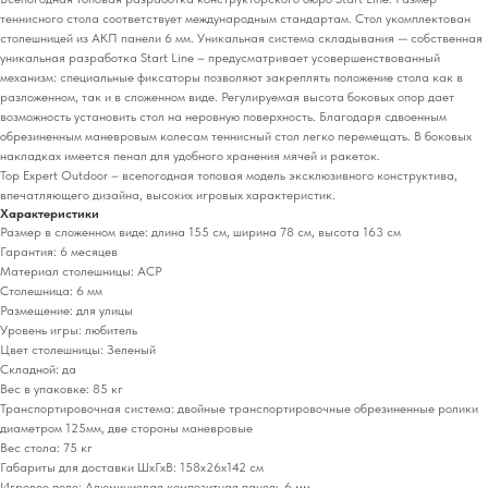
теннисного стола соответствует международным стандартам. Стол укомплектован
столешницей из АКП панели 6 мм. Уникальная система складывания — собственная
уникальная разработка Start Line – предусматривает усовершенствованный
механизм: специальные фиксаторы позволяют закреплять положение стола как в
разложенном, так и в сложенном виде. Регулируемая высота боковых опор дает
возможность установить стол на неровную поверхность. Благодаря сдвоенным
обрезиненным маневровым колесам теннисный стол легко перемещать. В боковых
накладках имеется пенал для удобного хранения мячей и ракеток.
Top Expert Outdoor – всепогодная топовая модель эксклюзивного конструктива,
впечатляющего дизайна, высоких игровых характеристик.
Характеристики
Размер в сложенном виде: длина 155 см, ширина 78 см, высота 163 см
Гарантия: 6 месяцев
Материал столешницы: ACP
Столешница: 6 мм
Размещение: для улицы
Уровень игры: любитель
Цвет столешницы: Зеленый
Складной: да
Вес в упаковке: 85 кг
Транспортировочная система: двойные транспортировочные обрезиненные ролики
диаметром 125мм, две стороны маневровые
Вес стола: 75 кг
Габариты для доставки ШхГхВ: 158х26х142 см
Игровое поле: Алюминиевая композитная панель 6 мм