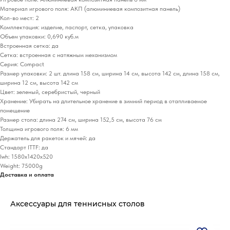
Материал игрового поля: АКП (алюминиевая композитная панель)
Кол-во мест: 2
Комплектация: изделие, паспорт, сетка, упаковка
Объем упаковки: 0,690 куб.м
Встроенная сетка: да
Сетка: встроенная с натяжным механизмом
Серия: Compact
Размер упаковки: 2 шт. длина 158 см, ширина 14 см, высота 142 см, длина 158 см,
ширина 12 см, высота 142 см
Цвет: зеленый, серебристый, черный
Хранение: Убирать на длительное хранение в зимний период в отапливаемое
помещение
Размер стола: длина 274 см, ширина 152,5 см, высота 76 см
Толщина игрового поля: 6 мм
Держатель для ракеток и мячей: да
Стандарт ITTF: да
lwh: 1580x1420x520
Weight: 75000g
Доставка и оплата
Аксессуары для теннисных столов