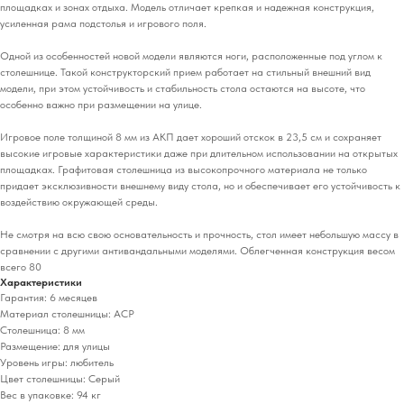
площадках и зонах отдыха. Модель отличает крепкая и надежная конструкция,
усиленная рама подстолья и игрового поля.
Одной из особенностей новой модели являются ноги, расположенные под углом к
столешнице. Такой конструкторский прием работает на стильный внешний вид
модели, при этом устойчивость и стабильность стола остаются на высоте, что
особенно важно при размещении на улице.
Игровое поле толщиной 8 мм из АКП дает хороший отскок в 23,5 см и сохраняет
высокие игровые характеристики даже при длительном использовании на открытых
площадках. Графитовая столешница из высокопрочного материала не только
придает эксклюзивности внешнему виду стола, но и обеспечивает его устойчивость к
воздействию окружающей среды.
Не смотря на всю свою основательность и прочность, стол имеет небольшую массу в
сравнении с другими антивандальными моделями. Облегченная конструкция весом
всего 80
Характеристики
Гарантия: 6 месяцев
Материал столешницы: ACP
Столешница: 8 мм
Размещение: для улицы
Уровень игры: любитель
Цвет столешницы: Серый
Вес в упаковке: 94 кг