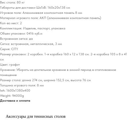
Вес стола: 80 кг
Габариты для доставки ШхГхВ: 160х20х138 см
Игровое поле: Алюминиевая композитная панель 8 мм
Материал игрового поля: АКП (алюминиевая композитная панель)
Кол-во мест: 2
Комплектация: Изделие, паспорт, упаковка
Объем упаковки: 0416 куб.м
Встроенная сетка: да
Сетка: встроенная, металлическая, 3 мм
Серия: CITY
Размер упаковки: 2 коробки. 1-я коробка 160 х 12 х 138 см. 2-я коробка 105 х 8 х 41
см
Цвет: графит
Хранение: Убирать на длительное хранение в зимний период в отапливаемое
помещение
Размер стола: длина 274 см, ширина 152,5 см, высота 76 см
Толщина игрового поля: 8 мм
lwh: 1600x1380x400
Weight: 94000g
Доставка и оплата
Аксессуары для теннисных столов