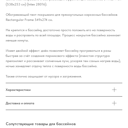
(538x253 см) (Intex 28016).
Обогревающий тент-покрывало для прямоугольных каркасных бассейнов
Rectangular Frame 549x274 см.
Не крепится к бассейну, достаточно просто положить его на поверхность
воды и расправить по всей площади. Процесс накрытия бассейна занимает
меньше минуты.
Имеет двойной эффект: днём позволяет бассейну прогреваться в разы
быстрее за счёт создания парникового эффекта (ячеистая структура
преломляет и рассеивает солнечные лучи, ускоряя тем самым нагрев воды),
ночью замедляет отдачу тепла с поверхности воды бассейна.
Также отлично защищает от мусора и загрязнения.
Характеристики
Доставка и оплата
Сопутствующие товары для бассейнов