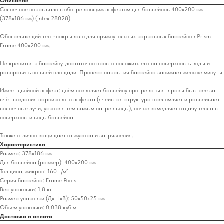
Описание
Солнечное покрывало с обогревающим эффектом для бассейнов 400x200 см
(378x186 см) (Intex 28028).
Обогревающий тент-покрывало для прямоугольных каркасных бассейнов Prism
Frame 400x200 см.
Не крепится к бассейну, достаточно просто положить его на поверхность воды и
расправить по всей площади. Процесс накрытия бассейна занимает меньше минуты.
Имеет двойной эффект: днём позволяет бассейну прогреваться в разы быстрее за
счёт создания парникового эффекта (ячеистая структура преломляет и рассеивает
солнечные лучи, ускоряя тем самым нагрев воды), ночью замедляет отдачу тепла с
поверхности воды бассейна.
Также отлично защищает от мусора и загрязнения.
Характеристики
Размер: 378x186 см
Для бассейна (размер): 400х200 см
Толщина, микрон: 160 г/м²
Серия бассейна: Frame Pools
Вес упаковки: 1,8 кг
Размер упаковки (ДхШхВ): 50х50х25 см
Объем упаковки: 0,038 куб.м
Доставка и оплата