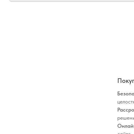
Покуп
Безопа
целост
Рассро
решени
Онлай
сайте.