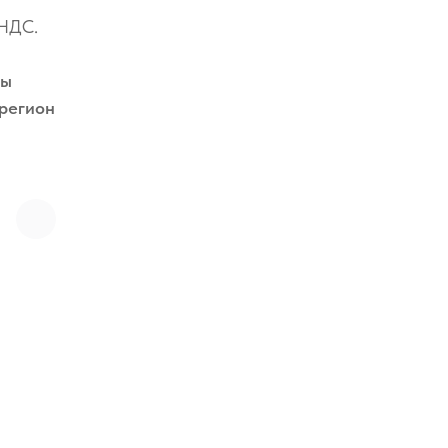
 НДС.
вы
 регион