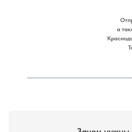
Отпр
а так
Краснода
Т
Зачем нужны 