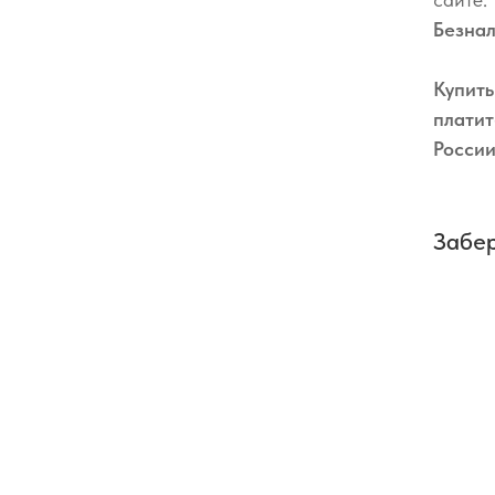
Безна
Купить
платит
Росси
Забер