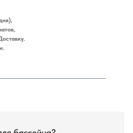
дня),
ратов,
Доставку.
и.
для бассейна?